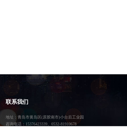
联系我们
地址：青岛市黄岛区(原胶南市)小台后工业园
咨询电话：15376423339、0532-81910678