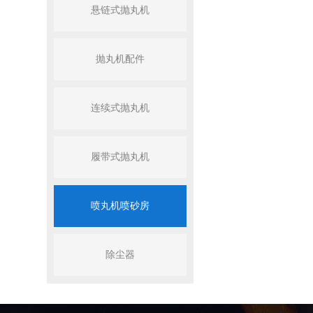
悬链式抛丸机
抛丸机配件
连续式抛丸机
履带式抛丸机
喷丸机喷砂房
除尘器