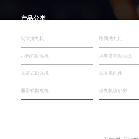
产品分类
钢管抛丸机
路面抛丸机
吊钩式抛丸机
风电塔筒抛丸机
悬链式抛丸机
抛丸机配件
履带式抛丸机
喷丸机喷砂房
Copyright © Qingd