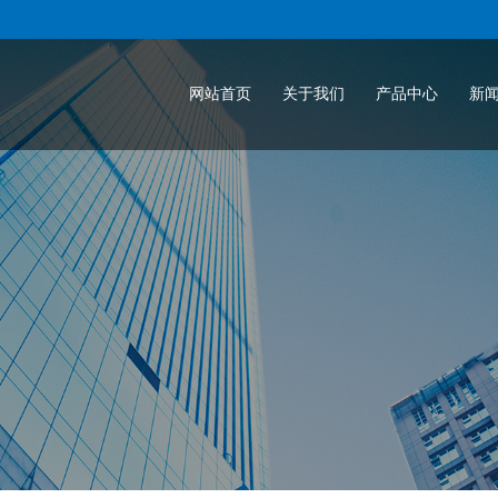
网站首页
关于我们
产品中心
新