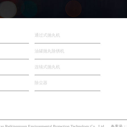
通过式抛丸机
油罐抛丸除锈机
连续式抛丸机
除尘器
ao Reikinggroup Environmental Protection Technology Co., Ltd.
备案号：鲁I